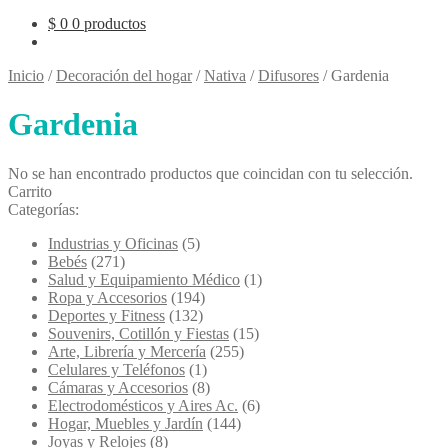
$
0
0 productos
Inicio
/
Decoración del hogar
/
Nativa
/
Difusores
/
Gardenia
Gardenia
No se han encontrado productos que coincidan con tu selección.
Carrito
Categorías:
Industrias y Oficinas
(5)
Bebés
(271)
Salud y Equipamiento Médico
(1)
Ropa y Accesorios
(194)
Deportes y Fitness
(132)
Souvenirs, Cotillón y Fiestas
(15)
Arte, Librería y Mercería
(255)
Celulares y Teléfonos
(1)
Cámaras y Accesorios
(8)
Electrodomésticos y Aires Ac.
(6)
Hogar, Muebles y Jardín
(144)
Joyas y Relojes
(8)