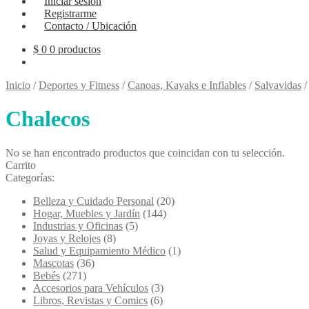
Iniciar sesión
Registrarme
Contacto / Ubicación
$
0
0 productos
Inicio
/
Deportes y Fitness
/
Canoas, Kayaks e Inflables
/
Salvavidas
Chalecos
No se han encontrado productos que coincidan con tu selección.
Carrito
Categorías:
Belleza y Cuidado Personal
(20)
Hogar, Muebles y Jardín
(144)
Industrias y Oficinas
(5)
Joyas y Relojes
(8)
Salud y Equipamiento Médico
(1)
Mascotas
(36)
Bebés
(271)
Accesorios para Vehículos
(3)
Libros, Revistas y Comics
(6)