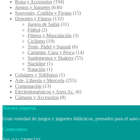
Ropa y Accesorios
(194)
Juegos y Juguetes
(636)
Souvenirs, Cotillón y Fiestas
(15)
Deportes y Fitness
(132)
Juegos de Salón
(31)
Fútbol
(2)
Fitness y Musculación
(3)
Ciclismo
(19)
Tenis, Pádel y Squash
(6)
Camping, Caza y Pesca
(14)
Suplementos y Shakers
(55)
Slackline
(1)
Natación
(1)
Celulares y Teléfonos
(1)
Arte, Librería y Mercería
(255)
Computación
(13)
Electrodomésticos y Aires Ac.
(6)
Cámaras y Accesorios
(8)
Nuestra empresa:
Gran variedad de juegos y juguetes didácticos, pensados para el sano 
Contactanos:
Tel: (11) 73986732