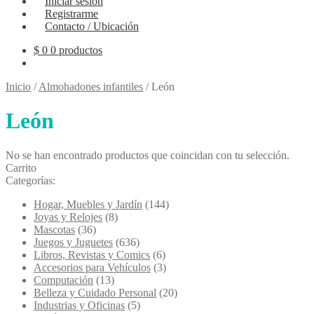
Iniciar sesión
Registrarme
Contacto / Ubicación
$
0
0 productos
Inicio
/
Almohadones infantiles
/
León
León
No se han encontrado productos que coincidan con tu selección.
Carrito
Categorías:
Hogar, Muebles y Jardín
(144)
Joyas y Relojes
(8)
Mascotas
(36)
Juegos y Juguetes
(636)
Libros, Revistas y Comics
(6)
Accesorios para Vehículos
(3)
Computación
(13)
Belleza y Cuidado Personal
(20)
Industrias y Oficinas
(5)