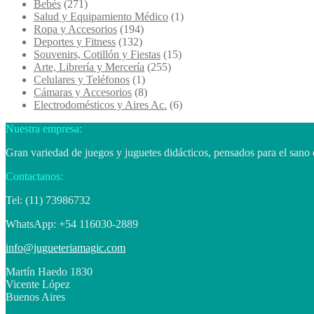
Bebés
(271)
Salud y Equipamiento Médico
(1)
Ropa y Accesorios
(194)
Deportes y Fitness
(132)
Souvenirs, Cotillón y Fiestas
(15)
Arte, Librería y Mercería
(255)
Celulares y Teléfonos
(1)
Cámaras y Accesorios
(8)
Electrodomésticos y Aires Ac.
(6)
Nuestra empresa:
Gran variedad de juegos y juguetes didácticos, pensados para el sano 
Contactanos:
Tel: (11) 73986732
WhatsApp: +54 116030-2889
info@jugueteriamagic.com
Martín Haedo 1830
Vicente López
Buenos Aires