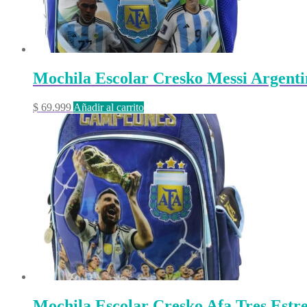
Mochila Escolar Cresko Messi Argenti
$
69.999
Añadir al carrito
Mochila Escolar Cresko Afa Tres Estre