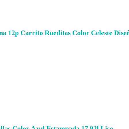
na 12p Carrito Rueditas Color Celeste Dise
llas Color Azul Estampada 17.92l Liso