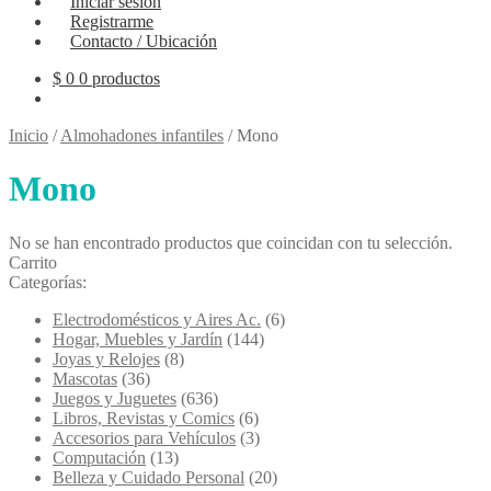
Iniciar sesión
Registrarme
Contacto / Ubicación
$
0
0 productos
Inicio
/
Almohadones infantiles
/
Mono
Mono
No se han encontrado productos que coincidan con tu selección.
Carrito
Categorías:
Electrodomésticos y Aires Ac.
(6)
Hogar, Muebles y Jardín
(144)
Joyas y Relojes
(8)
Mascotas
(36)
Juegos y Juguetes
(636)
Libros, Revistas y Comics
(6)
Accesorios para Vehículos
(3)
Computación
(13)
Belleza y Cuidado Personal
(20)