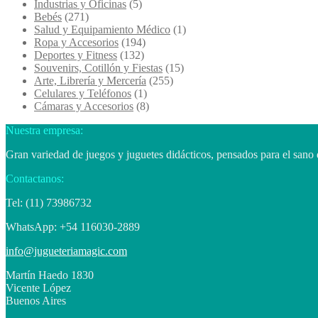
Industrias y Oficinas
(5)
Bebés
(271)
Salud y Equipamiento Médico
(1)
Ropa y Accesorios
(194)
Deportes y Fitness
(132)
Souvenirs, Cotillón y Fiestas
(15)
Arte, Librería y Mercería
(255)
Celulares y Teléfonos
(1)
Cámaras y Accesorios
(8)
Nuestra empresa:
Gran variedad de juegos y juguetes didácticos, pensados para el sano 
Contactanos:
Tel: (11) 73986732
WhatsApp: +54 116030-2889
info@jugueteriamagic.com
Martín Haedo 1830
Vicente López
Buenos Aires