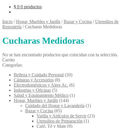
$
0
0 productos
Inicio
/
Hogar, Muebles y Jardín
/
Bazar y Cocina
/
Utensilios de
Repostería
/
Cucharas Medidoras
Cucharas Medidoras
No se han encontrado productos que coincidan con tu selección.
Carrito
Categorías:
Belleza y Cuidado Personal
(20)
Cámaras y Accesorios
(8)
Electrodomésticos y Aires Ac.
(6)
Industrias y Oficinas
(5)
Salud y Equipamiento Médico
(1)
Hogar, Muebles y Jardín
(144)
Cuidado del Hogar y Lavandería
(1)
Bazar y Cocina
(65)
Vajilla y Artículos de Servir
(23)
Utensilios de Preparación
(1)
Café, Té y Mate
(9)