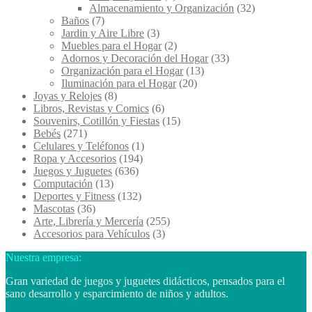
Almacenamiento y Organización
(32)
Baños
(7)
Jardin y Aire Libre
(3)
Muebles para el Hogar
(2)
Adornos y Decoración del Hogar
(33)
Organización para el Hogar
(13)
Iluminación para el Hogar
(20)
Joyas y Relojes
(8)
Libros, Revistas y Comics
(6)
Souvenirs, Cotillón y Fiestas
(15)
Bebés
(271)
Celulares y Teléfonos
(1)
Ropa y Accesorios
(194)
Juegos y Juguetes
(636)
Computación
(13)
Deportes y Fitness
(132)
Mascotas
(36)
Arte, Librería y Mercería
(255)
Accesorios para Vehículos
(3)
Nuestra empresa:
Gran variedad de juegos y juguetes didácticos, pensados para el
sano desarrollo y esparcimiento de niños y adultos.