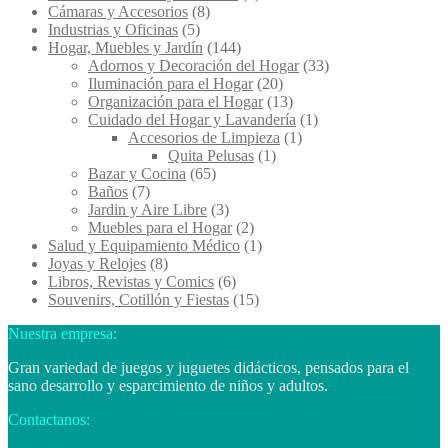
Cámaras y Accesorios
(8)
Industrias y Oficinas
(5)
Hogar, Muebles y Jardín
(144)
Adornos y Decoración del Hogar
(33)
Iluminación para el Hogar
(20)
Organización para el Hogar
(13)
Cuidado del Hogar y Lavandería
(1)
Accesorios de Limpieza
(1)
Quita Pelusas
(1)
Bazar y Cocina
(65)
Baños
(7)
Jardin y Aire Libre
(3)
Muebles para el Hogar
(2)
Salud y Equipamiento Médico
(1)
Joyas y Relojes
(8)
Libros, Revistas y Comics
(6)
Souvenirs, Cotillón y Fiestas
(15)
Nuestra empresa:
Gran variedad de juegos y juguetes didácticos, pensados para el
sano desarrollo y esparcimiento de niños y adultos.
Contactanos: