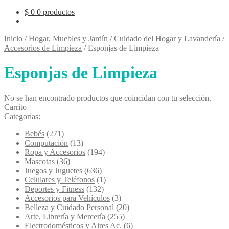
$
0
0 productos
Inicio
/
Hogar, Muebles y Jardín
/
Cuidado del Hogar y Lavandería
/
Accesorios de Limpieza
/
Esponjas de Limpieza
Esponjas de Limpieza
No se han encontrado productos que coincidan con tu selección.
Carrito
Categorías:
Bebés
(271)
Computación
(13)
Ropa y Accesorios
(194)
Mascotas
(36)
Juegos y Juguetes
(636)
Celulares y Teléfonos
(1)
Deportes y Fitness
(132)
Accesorios para Vehículos
(3)
Belleza y Cuidado Personal
(20)
Arte, Librería y Mercería
(255)
Electrodomésticos y Aires Ac.
(6)