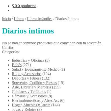
$
0
0 productos
Inicio
/
Libros
/
Libros infantiles
/
Diarios íntimos
Diarios íntimos
No se han encontrado productos que coincidan con tu selección.
Carrito
Categorías:
Industrias y Oficinas
(5)
Bebés
(271)
Salud y Equipamiento Médico
(1)
Ropa y Accesorios
(194)
Deportes y Fitness
(132)
Souvenirs, Cotillón y Fiestas
(15)
Arte, Librería y Mercería
(255)
Celulares y Teléfonos
(1)
Cámaras y Accesorios
(8)
Electrodomésticos y Aires Ac.
(6)
Hogar, Muebles y Jardín
(144)
Joyas y Relojes
(8)