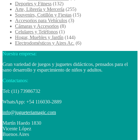
Deportes y Fitness
(132)
Arte, Librería y Mercería
(255)
Souvenirs, Cotillón y Fiestas
(15)
Accesorios para Vehículos
(3)
Cámaras y Accesorios
(8)
Celulares y Teléfonos
(1)
Hogar, Muebles y Jardín
(144)
Electrodomésticos y Aires Ac.
(6)
Nuestra empresa:
Gran variedad de juegos y juguetes didácticos, pensados para el
sano desarrollo y esparcimiento de niños y adultos.
Contactanos:
Tel: (11) 73986732
WhatsApp: +54 116030-2889
info@jugueteriamagic.com
Martín Haedo 1830
Vicente López
Buenos Aires