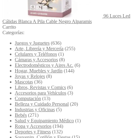
96 Luces Led
Cálidas Blanca A Pila Cable Negro Alparamis
Carrito
Categorías:
Juegos y Juguetes
(636)
Arte, Librería y Mercería
(255)
Celulares y Teléfonos
(1)
Cámaras y Accesorios
(8)
Electrodomésticos y Aires Ac.
(6)
Hogar, Muebles y Jardín
(144)
Joyas y Relojes
(8)
Mascotas
(36)
Libros, Revistas y Comics
(6)
Accesorios para Vehículos
(3)
Computación
(13)
Belleza y Cuidado Personal
(20)
Industrias y Oficinas
(5)
Bebés
(271)
Salud y Equipamiento Médico
(1)
Ropa y Accesorios
(194)
Deportes y Fitness
(132)
Souvenirs, Cotillón y Fiestas
(15)