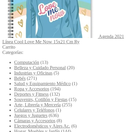
Agenda 2021
Línea Cool Love Me Now 15x21 Cm Ry
Carrito
Categorías:
Computación
(13)
Belleza y Cuidado Personal
(20)
Industrias y Oficinas
(5)
Bebés
(271)
Salud y Equipamiento Médico
(1)
Ropa y Accesorios
(194)
Deportes y Fitness
(132)
Souvenirs, Cotillón y Fiestas
(15)
Arte, Librería y Mercería
(255)
Celulares y Teléfonos
(1)
Juegos y Juguetes
(636)
Cámaras y Accesorios
(8)
Electrodomésticos y Aires Ac.
(6)
Hogar, Muebles y Jardín
(144)