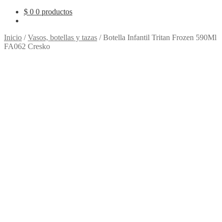
$
0
0 productos
Inicio
/
Vasos, botellas y tazas
/
Botella Infantil Tritan Frozen 590Ml
FA062 Cresko