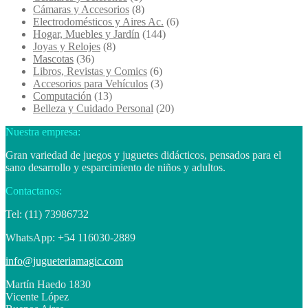
Cámaras y Accesorios
(8)
Electrodomésticos y Aires Ac.
(6)
Hogar, Muebles y Jardín
(144)
Joyas y Relojes
(8)
Mascotas
(36)
Libros, Revistas y Comics
(6)
Accesorios para Vehículos
(3)
Computación
(13)
Belleza y Cuidado Personal
(20)
Nuestra empresa:
Gran variedad de juegos y juguetes didácticos, pensados para el
sano desarrollo y esparcimiento de niños y adultos.
Contactanos:
Tel: (11) 73986732
WhatsApp: +54 116030-2889
info@jugueteriamagic.com
Martín Haedo 1830
Vicente López