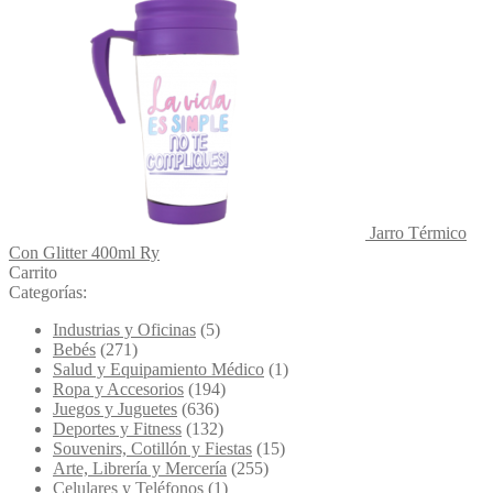
Jarro Térmico
Con Glitter 400ml Ry
Carrito
Categorías:
Industrias y Oficinas
(5)
Bebés
(271)
Salud y Equipamiento Médico
(1)
Ropa y Accesorios
(194)
Juegos y Juguetes
(636)
Deportes y Fitness
(132)
Souvenirs, Cotillón y Fiestas
(15)
Arte, Librería y Mercería
(255)
Celulares y Teléfonos
(1)