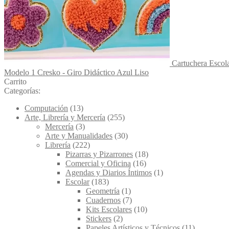
Cartuchera Escola
Modelo 1 Cresko - Giro Didáctico Azul Liso
Carrito
Categorías:
Computación
(13)
Arte, Librería y Mercería
(255)
Mercería
(3)
Arte y Manualidades
(30)
Librería
(222)
Pizarras y Pizarrones
(18)
Comercial y Oficina
(16)
Agendas y Diarios Íntimos
(1)
Escolar
(183)
Geometría
(1)
Cuadernos
(7)
Kits Escolares
(10)
Stickers
(2)
Papeles Artísticos y Técnicos
(11)