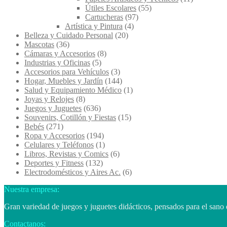
Útiles Escolares
(55)
Cartucheras
(97)
Artística y Pintura
(4)
Belleza y Cuidado Personal
(20)
Mascotas
(36)
Cámaras y Accesorios
(8)
Industrias y Oficinas
(5)
Accesorios para Vehículos
(3)
Hogar, Muebles y Jardín
(144)
Salud y Equipamiento Médico
(1)
Joyas y Relojes
(8)
Juegos y Juguetes
(636)
Souvenirs, Cotillón y Fiestas
(15)
Bebés
(271)
Ropa y Accesorios
(194)
Celulares y Teléfonos
(1)
Libros, Revistas y Comics
(6)
Deportes y Fitness
(132)
Electrodomésticos y Aires Ac.
(6)
Nuestra empresa:
Gran variedad de juegos y juguetes didácticos, pensados para el sano 
Contactanos: