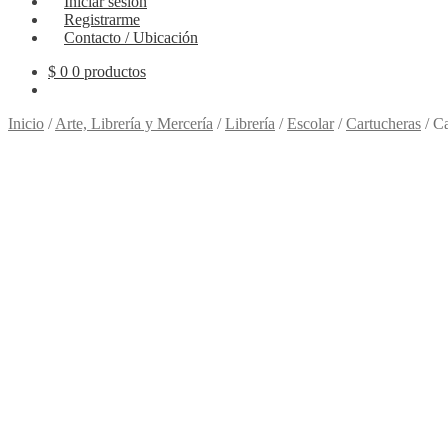
Iniciar sesión
Registrarme
Contacto / Ubicación
$
0
0 productos
Inicio
/
Arte, Librería y Mercería
/
Librería
/
Escolar
/
Cartucheras
/
Ca