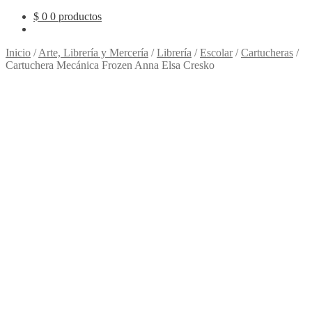
$
0
0 productos
Inicio
/
Arte, Librería y Mercería
/
Librería
/
Escolar
/
Cartucheras
/
Cartuchera Mecánica Frozen Anna Elsa Cresko