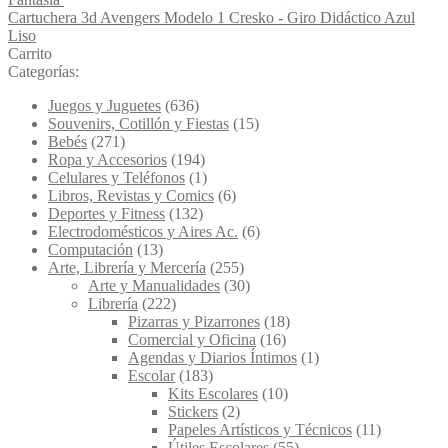
Cartuchera 3d Avengers Modelo 1 Cresko - Giro Didáctico Azul
Liso
Carrito
Categorías:
Juegos y Juguetes
(636)
Souvenirs, Cotillón y Fiestas
(15)
Bebés
(271)
Ropa y Accesorios
(194)
Celulares y Teléfonos
(1)
Libros, Revistas y Comics
(6)
Deportes y Fitness
(132)
Electrodomésticos y Aires Ac.
(6)
Computación
(13)
Arte, Librería y Mercería
(255)
Arte y Manualidades
(30)
Librería
(222)
Pizarras y Pizarrones
(18)
Comercial y Oficina
(16)
Agendas y Diarios Íntimos
(1)
Escolar
(183)
Kits Escolares
(10)
Stickers
(2)
Papeles Artísticos y Técnicos
(11)
Útiles Escolares
(55)