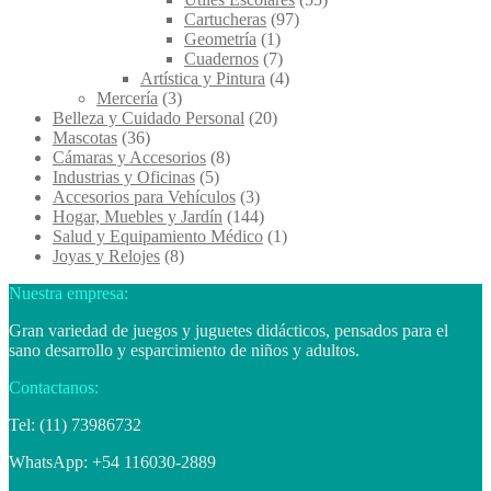
Cartucheras
(97)
Geometría
(1)
Cuadernos
(7)
Artística y Pintura
(4)
Mercería
(3)
Belleza y Cuidado Personal
(20)
Mascotas
(36)
Cámaras y Accesorios
(8)
Industrias y Oficinas
(5)
Accesorios para Vehículos
(3)
Hogar, Muebles y Jardín
(144)
Salud y Equipamiento Médico
(1)
Joyas y Relojes
(8)
Nuestra empresa:
Gran variedad de juegos y juguetes didácticos, pensados para el
sano desarrollo y esparcimiento de niños y adultos.
Contactanos:
Tel: (11) 73986732
WhatsApp: +54 116030-2889