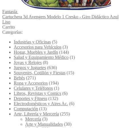
Fantasía
Cartuchera 3d Avengers Modelo 1 Cresko - Giro Didáctico Azul
Liso
Carrito
Categorías:
Industrias y Oficinas
(5)
Accesorios para Vehículos
(3)
Hogar, Muebles y Jardín
(144)
Salud y Equipamiento Médico
(1)
Joyas y Relojes
(8)
Juegos y Juguetes
(636)
Souvenirs, Cotillón y Fiestas
(15)
Bebés
(271)
Ropa y Accesorios
(194)
Celulares y Teléfonos
(1)
Libros, Revistas y Comics
(6)
Deportes y Fitness
(132)
Electrodomésticos y Aires Ac.
(6)
Computación
(13)
Arte, Librería y Mercería
(255)
Mercería
(3)
Arte y Manualidades
(30)