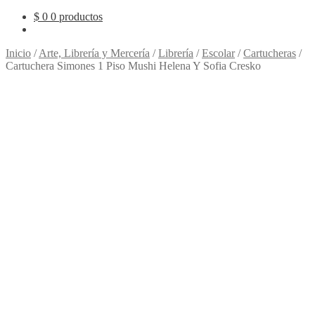
$
0
0 productos
Inicio
/
Arte, Librería y Mercería
/
Librería
/
Escolar
/
Cartucheras
/
Cartuchera Simones 1 Piso Mushi Helena Y Sofia Cresko