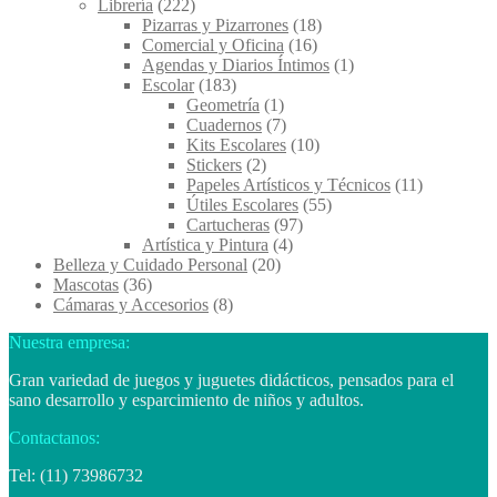
Librería
(222)
Pizarras y Pizarrones
(18)
Comercial y Oficina
(16)
Agendas y Diarios Íntimos
(1)
Escolar
(183)
Geometría
(1)
Cuadernos
(7)
Kits Escolares
(10)
Stickers
(2)
Papeles Artísticos y Técnicos
(11)
Útiles Escolares
(55)
Cartucheras
(97)
Artística y Pintura
(4)
Belleza y Cuidado Personal
(20)
Mascotas
(36)
Cámaras y Accesorios
(8)
Nuestra empresa:
Gran variedad de juegos y juguetes didácticos, pensados para el
sano desarrollo y esparcimiento de niños y adultos.
Contactanos:
Tel: (11) 73986732