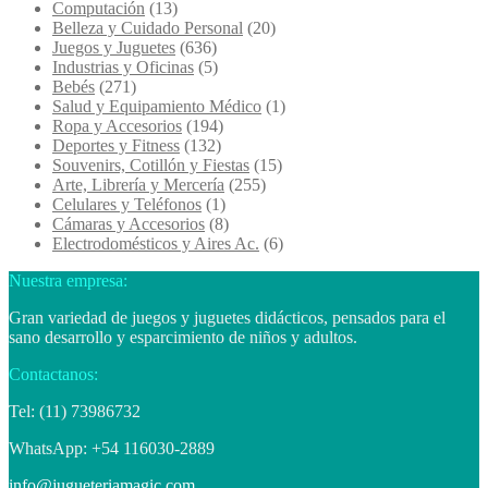
Computación
(13)
Belleza y Cuidado Personal
(20)
Juegos y Juguetes
(636)
Industrias y Oficinas
(5)
Bebés
(271)
Salud y Equipamiento Médico
(1)
Ropa y Accesorios
(194)
Deportes y Fitness
(132)
Souvenirs, Cotillón y Fiestas
(15)
Arte, Librería y Mercería
(255)
Celulares y Teléfonos
(1)
Cámaras y Accesorios
(8)
Electrodomésticos y Aires Ac.
(6)
Nuestra empresa:
Gran variedad de juegos y juguetes didácticos, pensados para el
sano desarrollo y esparcimiento de niños y adultos.
Contactanos:
Tel: (11) 73986732
WhatsApp: +54 116030-2889
info@jugueteriamagic.com