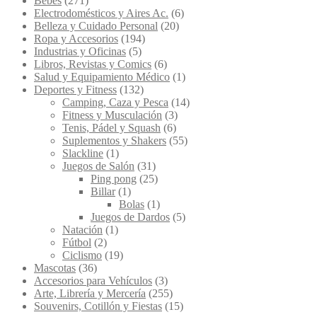
Bebés
(271)
Electrodomésticos y Aires Ac.
(6)
Belleza y Cuidado Personal
(20)
Ropa y Accesorios
(194)
Industrias y Oficinas
(5)
Libros, Revistas y Comics
(6)
Salud y Equipamiento Médico
(1)
Deportes y Fitness
(132)
Camping, Caza y Pesca
(14)
Fitness y Musculación
(3)
Tenis, Pádel y Squash
(6)
Suplementos y Shakers
(55)
Slackline
(1)
Juegos de Salón
(31)
Ping pong
(25)
Billar
(1)
Bolas
(1)
Juegos de Dardos
(5)
Natación
(1)
Fútbol
(2)
Ciclismo
(19)
Mascotas
(36)
Accesorios para Vehículos
(3)
Arte, Librería y Mercería
(255)
Souvenirs, Cotillón y Fiestas
(15)