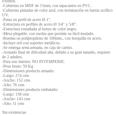
Frontón.
-Cubiertas en MDF de 15mm, con tapacantos en PVC.
-Cubiertas pintadas de color azul, con terminación en barniz acrílico
UV.
-Patas en perfil de acero Ø 1″.
-Estructura en perfiles de acero Ø 3/4″ y 5/8″.
-Estructura esmaltada al horno de color negro.
-Mesa plegable, con ruedas que permite su fácil traslado.
-Ruedas en polipropileno de 100mm., con horquilla en acero.
-Incluye red con soportes metálicos.
-Se entrega semi-armada, en caja de cartón.
-Armado final de dificultad alta, debido a su gran tamaño, requiere
de 2 adultos.
-Para uso interior, NO INTEMPERIE.
-Peso bruto: 59 Kg
-Dimensiones producto armado:
-Largo: 274 cms
-Ancho: 152 cms
-Alto: 76 cms
-Dimensiones producto embalado:
-Largo: 158 cms
-Ancho: 143 cms
-Alto: 11 cms
Sin existencias