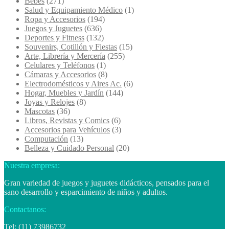
Bebés
(271)
Salud y Equipamiento Médico
(1)
Ropa y Accesorios
(194)
Juegos y Juguetes
(636)
Deportes y Fitness
(132)
Souvenirs, Cotillón y Fiestas
(15)
Arte, Librería y Mercería
(255)
Celulares y Teléfonos
(1)
Cámaras y Accesorios
(8)
Electrodomésticos y Aires Ac.
(6)
Hogar, Muebles y Jardín
(144)
Joyas y Relojes
(8)
Mascotas
(36)
Libros, Revistas y Comics
(6)
Accesorios para Vehículos
(3)
Computación
(13)
Belleza y Cuidado Personal
(20)
Nuestra empresa:
Gran variedad de juegos y juguetes didácticos, pensados para el
sano desarrollo y esparcimiento de niños y adultos.
Contactanos:
Tel: (11) 73986732