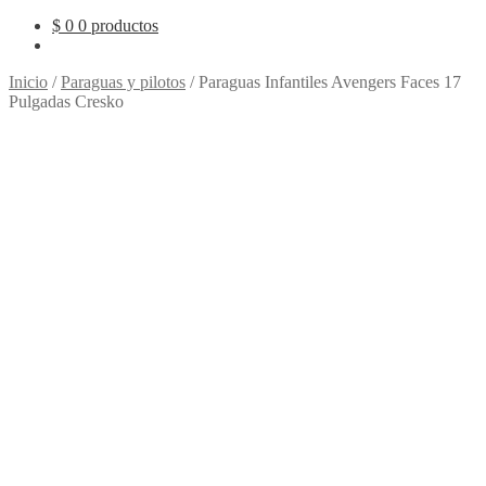
$
0
0 productos
Inicio
/
Paraguas y pilotos
/
Paraguas Infantiles Avengers Faces 17
Pulgadas Cresko