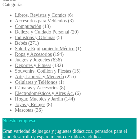
Categorías:
Libros, Revistas y Comics
(6)
Accesorios para Vehículos
(3)
Computación
(13)
Belleza y Cuidado Personal
(20)
Industrias y Oficinas
(5)
Bebés
(271)
Salud y Equipamiento Médico
(1)
Ropa y Accesorios
(194)
Juegos y Juguetes
(636)
Deportes y Fitness
(132)
Souvenirs, Cotillón y Fiestas
(15)
Arte, Librería y Mercería
(255)
Celulares y Teléfonos
(1)
Cámaras y Accesorios
(8)
Electrodomésticos y Aires Ac.
(6)
Hogar, Muebles y Jardín
(144)
Joyas y Relojes
(8)
Mascotas
(36)
Nuestra empresa:
Gran variedad de juegos y juguetes didácticos, pensados para el
sano desarrollo y esparcimiento de niños y adultos.