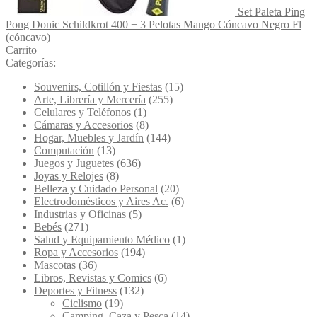
Set Paleta Ping
Pong Donic Schildkrot 400 + 3 Pelotas Mango Cóncavo Negro Fl
(cóncavo)
Carrito
Categorías:
Souvenirs, Cotillón y Fiestas
(15)
Arte, Librería y Mercería
(255)
Celulares y Teléfonos
(1)
Cámaras y Accesorios
(8)
Hogar, Muebles y Jardín
(144)
Computación
(13)
Juegos y Juguetes
(636)
Joyas y Relojes
(8)
Belleza y Cuidado Personal
(20)
Electrodomésticos y Aires Ac.
(6)
Industrias y Oficinas
(5)
Bebés
(271)
Salud y Equipamiento Médico
(1)
Ropa y Accesorios
(194)
Mascotas
(36)
Libros, Revistas y Comics
(6)
Deportes y Fitness
(132)
Ciclismo
(19)
Camping, Caza y Pesca
(14)