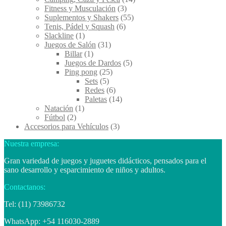
Fitness y Musculación
(3)
Suplementos y Shakers
(55)
Tenis, Pádel y Squash
(6)
Slackline
(1)
Juegos de Salón
(31)
Billar
(1)
Juegos de Dardos
(5)
Ping pong
(25)
Sets
(5)
Redes
(6)
Paletas
(14)
Natación
(1)
Fútbol
(2)
Accesorios para Vehículos
(3)
Nuestra empresa:
Gran variedad de juegos y juguetes didácticos, pensados para el
sano desarrollo y esparcimiento de niños y adultos.
Contactanos:
Tel: (11) 73986732
WhatsApp: +54 116030-2889