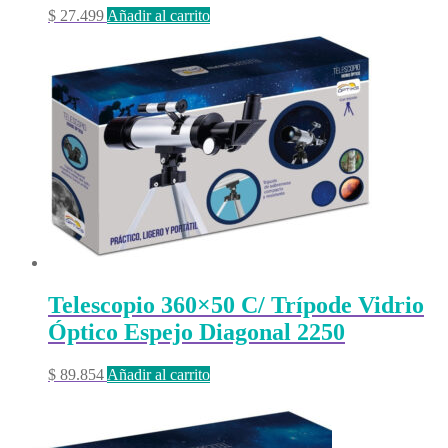
$
27.499
Añadir al carrito
Telescopio 360×50 C/ Trípode Vidrio
Óptico Espejo Diagonal 2250
$
89.854
Añadir al carrito