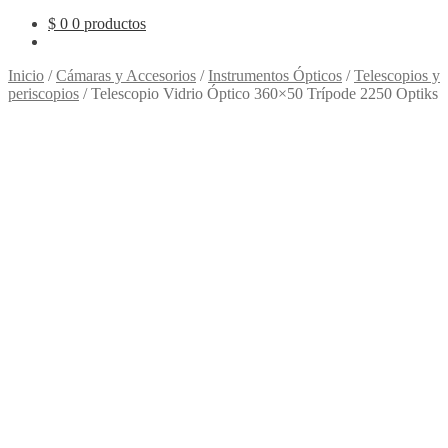
$
0
0 productos
Inicio
/
Cámaras y Accesorios
/
Instrumentos Ópticos
/
Telescopios y
periscopios
/
Telescopio Vidrio Óptico 360×50 Trípode 2250 Optiks