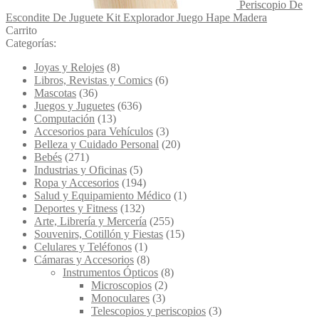
Periscopio De
Escondite De Juguete Kit Explorador Juego Hape Madera
Carrito
Categorías:
Joyas y Relojes
(8)
Libros, Revistas y Comics
(6)
Mascotas
(36)
Juegos y Juguetes
(636)
Computación
(13)
Accesorios para Vehículos
(3)
Belleza y Cuidado Personal
(20)
Bebés
(271)
Industrias y Oficinas
(5)
Ropa y Accesorios
(194)
Salud y Equipamiento Médico
(1)
Deportes y Fitness
(132)
Arte, Librería y Mercería
(255)
Souvenirs, Cotillón y Fiestas
(15)
Celulares y Teléfonos
(1)
Cámaras y Accesorios
(8)
Instrumentos Ópticos
(8)
Microscopios
(2)
Monoculares
(3)
Telescopios y periscopios
(3)