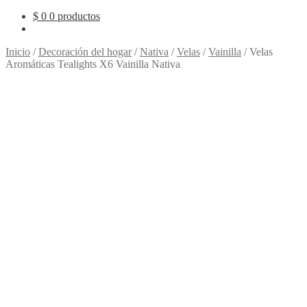
$
0
0 productos
Inicio
/
Decoración del hogar
/
Nativa
/
Velas
/
Vainilla
/
Velas
Aromáticas Tealights X6 Vainilla Nativa