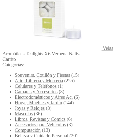
Velas
Aromáticas Tealights X6 Verbena Nativa
Carrito
Categorías:
Souvenirs, Cotillón y Fiestas
(15)
Arte, Librería y Mercería
(255)
Celulares y Teléfonos
(1)
Cámaras y Accesorios
(8)
Electrodomésticos y Aires Ac.
(6)
Hogar, Muebles y Jardín
(144)
Joyas y Relojes
(8)
Mascotas
(36)
Libros, Revistas y Comics
(6)
Accesorios para Vehículos
(3)
Computación
(13)
Belleza y Cuidado Personal
(20)