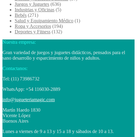
Juegos y Juguetes
(636)
Industrias y Oficinas
(5)
Bebés
(271)
Salud y Equipamiento Médico
(1)
Ropa y Accesorios
(194)
Deportes y Fitness
(132)
Nuestra empresa:
Gran variedad de juegos y juguetes didácticos, pensados para el
sano desarrollo y esparcimiento de niños y adultos.
Contactanos:
Tel: (11) 73986732
WhatsApp: +54 116030-2889
info@jugueteriamagic.com
Martín Haedo 1830
Vicente López
Buenos Aires
Lunes a viernes de 9 a 13 y 15 a 18 y sábados de 10 a 13.