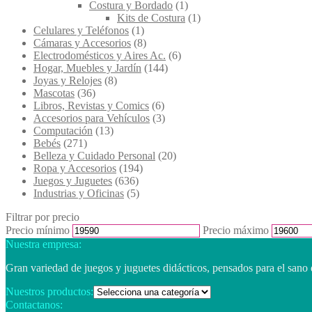
Costura y Bordado
(1)
Kits de Costura
(1)
Celulares y Teléfonos
(1)
Cámaras y Accesorios
(8)
Electrodomésticos y Aires Ac.
(6)
Hogar, Muebles y Jardín
(144)
Joyas y Relojes
(8)
Mascotas
(36)
Libros, Revistas y Comics
(6)
Accesorios para Vehículos
(3)
Computación
(13)
Bebés
(271)
Belleza y Cuidado Personal
(20)
Ropa y Accesorios
(194)
Juegos y Juguetes
(636)
Industrias y Oficinas
(5)
Filtrar por precio
Precio mínimo
Precio máximo
Nuestra empresa:
Gran variedad de juegos y juguetes didácticos, pensados para el sano 
Nuestros productos:
Contactanos: