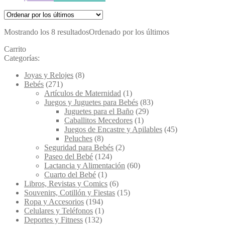
Mostrando los 8 resultados
Ordenado por los últimos
Carrito
Categorías:
Joyas y Relojes
(8)
Bebés
(271)
Artículos de Maternidad
(1)
Juegos y Juguetes para Bebés
(83)
Juguetes para el Baño
(29)
Caballitos Mecedores
(1)
Juegos de Encastre y Apilables
(45)
Peluches
(8)
Seguridad para Bebés
(2)
Paseo del Bebé
(124)
Lactancia y Alimentación
(60)
Cuarto del Bebé
(1)
Libros, Revistas y Comics
(6)
Souvenirs, Cotillón y Fiestas
(15)
Ropa y Accesorios
(194)
Celulares y Teléfonos
(1)
Deportes y Fitness
(132)