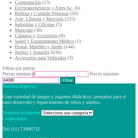
Computación
(13)
Electrodomésticos y Aires Ac.
(6)
Belleza y Cuidado Personal
(20)
Arte, Librería y Mercería
(255)
Industrias y Oficinas
(5)
Mascotas
(36)
Cámaras y Accesorios
(8)
Salud y Equipamiento Médico
(1)
Hogar, Muebles y Jardín
(144)
Juegos y Juguetes
(636)
Accesorios para Vehículos
(3)
Filtrar por precio
Precio mínimo
Precio máximo
Filtrar
Nuestra empresa:
Gran variedad de juegos y juguetes didácticos, pensados para el
sano desarrollo y esparcimiento de niños y adultos.
Nuestros productos:
Contactanos:
Tel: (11) 73986732