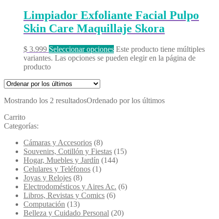
Limpiador Exfoliante Facial Pulpo
Skin Care Maquillaje Skora
$
3.999
Seleccionar opciones
Este producto tiene múltiples
variantes. Las opciones se pueden elegir en la página de
producto
Mostrando los 2 resultados
Ordenado por los últimos
Carrito
Categorías:
Cámaras y Accesorios
(8)
Souvenirs, Cotillón y Fiestas
(15)
Hogar, Muebles y Jardín
(144)
Celulares y Teléfonos
(1)
Joyas y Relojes
(8)
Electrodomésticos y Aires Ac.
(6)
Libros, Revistas y Comics
(6)
Computación
(13)
Belleza y Cuidado Personal
(20)