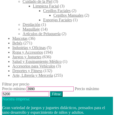
Cuidado de la Piel
(3)
Limpieza Facial
(3)
Cepillos Faciales
(2)
Cepillos Manuales
(2)
Esponjas Faciales
(1)
Depilación
(1)
Maquillaje
(14)
Artículos de Peluquería
(2)
Mascotas
(36)
Bebés
(271)
Industrias y Oficinas
(5)
Ropa y Accesorios
(194)
Juegos y Juguetes
(636)
Salud y Equipamiento Médico
(1)
Accesorios para Vehículos
(3)
Deportes y Fitness
(132)
Arte, Librería y Mercería
(255)
Filtrar por precio
Precio mínimo
Precio máximo
Filtrar
Nuestra empresa:
Gran variedad de juegos y juguetes didácticos, pensados para el
sano desarrollo y esparcimiento de niños y adultos.