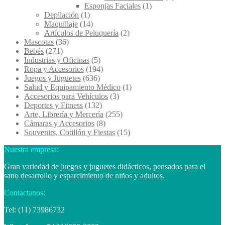
Esponjas Faciales
(1)
Depilación
(1)
Maquillaje
(14)
Artículos de Peluquería
(2)
Mascotas
(36)
Bebés
(271)
Industrias y Oficinas
(5)
Ropa y Accesorios
(194)
Juegos y Juguetes
(636)
Salud y Equipamiento Médico
(1)
Accesorios para Vehículos
(3)
Deportes y Fitness
(132)
Arte, Librería y Mercería
(255)
Cámaras y Accesorios
(8)
Souvenirs, Cotillón y Fiestas
(15)
Nuestra empresa:
Gran variedad de juegos y juguetes didácticos, pensados para el
sano desarrollo y esparcimiento de niños y adultos.
Contactanos:
Tel: (11) 73986732