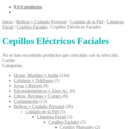
$
0
0 productos
Inicio
/
Belleza y Cuidado Personal
/
Cuidado de la Piel
/
Limpieza
Facial
/
Cepillos Faciales
/
Cepillos Eléctricos Faciales
Cepillos Eléctricos Faciales
No se han encontrado productos que coincidan con tu selección.
Carrito
Categorías:
Hogar, Muebles y Jardín
(144)
Celulares y Teléfonos
(1)
Joyas y Relojes
(8)
Electrodomésticos y Aires Ac.
(6)
Libros, Revistas y Comics
(6)
Computación
(13)
Belleza y Cuidado Personal
(20)
Cuidado de la Piel
(3)
Limpieza Facial
(3)
Cepillos Faciales
(2)
Cepillos Manuales
(2)