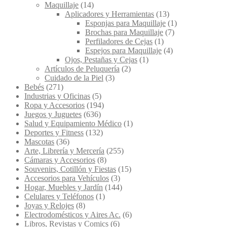
Maquillaje
(14)
Aplicadores y Herramientas
(13)
Esponjas para Maquillaje
(1)
Brochas para Maquillaje
(7)
Perfiladores de Cejas
(1)
Espejos para Maquillaje
(4)
Ojos, Pestañas y Cejas
(1)
Artículos de Peluquería
(2)
Cuidado de la Piel
(3)
Bebés
(271)
Industrias y Oficinas
(5)
Ropa y Accesorios
(194)
Juegos y Juguetes
(636)
Salud y Equipamiento Médico
(1)
Deportes y Fitness
(132)
Mascotas
(36)
Arte, Librería y Mercería
(255)
Cámaras y Accesorios
(8)
Souvenirs, Cotillón y Fiestas
(15)
Accesorios para Vehículos
(3)
Hogar, Muebles y Jardín
(144)
Celulares y Teléfonos
(1)
Joyas y Relojes
(8)
Electrodomésticos y Aires Ac.
(6)
Libros, Revistas y Comics
(6)