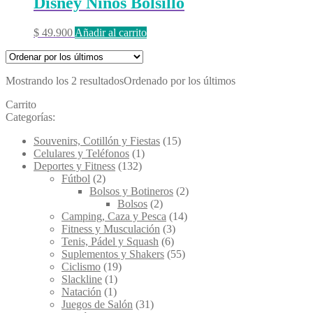
Disney Niños Bolsillo
$
49.900
Añadir al carrito
Mostrando los 2 resultados
Ordenado por los últimos
Carrito
Categorías:
Souvenirs, Cotillón y Fiestas
(15)
Celulares y Teléfonos
(1)
Deportes y Fitness
(132)
Fútbol
(2)
Bolsos y Botineros
(2)
Bolsos
(2)
Camping, Caza y Pesca
(14)
Fitness y Musculación
(3)
Tenis, Pádel y Squash
(6)
Suplementos y Shakers
(55)
Ciclismo
(19)
Slackline
(1)
Natación
(1)
Juegos de Salón
(31)