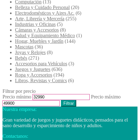
Computación
(13)
Belleza y Cuidado Personal
(20)
Electrodomésticos y Aires Ac.
(6)
Arte, Librería y Mercería
(255)
Industrias y Oficinas
(5)
Cámaras y Accesorios
(8)
Salud y Equipamiento Médico
(1)
Hogar, Muebles y Jardín
(144)
Mascotas
(36)
Joyas y Relojes
(8)
Bebés
(271)
Accesorios para Vehículos
(3)
Juegos y Juguetes
(636)
Ropa y Accesorios
(194)
Libros, Revistas y Comics
(6)
Filtrar por precio
Precio mínimo
Precio máximo
Filtrar
Nuestra empresa:
Gran variedad de juegos y juguetes didácticos, pensados para el
sano desarrollo y esparcimiento de niños y adultos.
Contactanos: