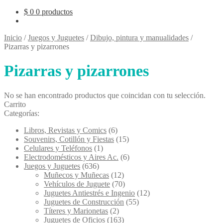
$
0
0 productos
Inicio
/
Juegos y Juguetes
/
Dibujo, pintura y manualidades
/
Pizarras y pizarrones
Pizarras y pizarrones
No se han encontrado productos que coincidan con tu selección.
Carrito
Categorías:
Libros, Revistas y Comics
(6)
Souvenirs, Cotillón y Fiestas
(15)
Celulares y Teléfonos
(1)
Electrodomésticos y Aires Ac.
(6)
Juegos y Juguetes
(636)
Muñecos y Muñecas
(12)
Vehículos de Juguete
(70)
Juguetes Antiestrés e Ingenio
(12)
Juguetes de Construcción
(55)
Títeres y Marionetas
(2)
Juguetes de Oficios
(163)