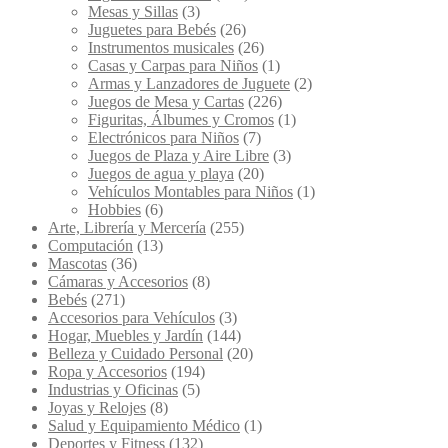
Mesas y Sillas
(3)
Juguetes para Bebés
(26)
Instrumentos musicales
(26)
Casas y Carpas para Niños
(1)
Armas y Lanzadores de Juguete
(2)
Juegos de Mesa y Cartas
(226)
Figuritas, Álbumes y Cromos
(1)
Electrónicos para Niños
(7)
Juegos de Plaza y Aire Libre
(3)
Juegos de agua y playa
(20)
Vehículos Montables para Niños
(1)
Hobbies
(6)
Arte, Librería y Mercería
(255)
Computación
(13)
Mascotas
(36)
Cámaras y Accesorios
(8)
Bebés
(271)
Accesorios para Vehículos
(3)
Hogar, Muebles y Jardín
(144)
Belleza y Cuidado Personal
(20)
Ropa y Accesorios
(194)
Industrias y Oficinas
(5)
Joyas y Relojes
(8)
Salud y Equipamiento Médico
(1)
Deportes y Fitness
(132)