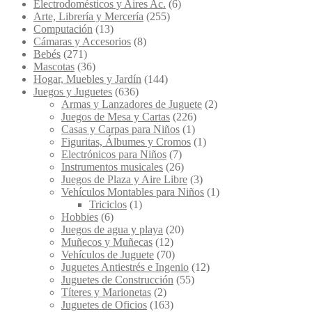
Electrodomésticos y Aires Ac.
(6)
Arte, Librería y Mercería
(255)
Computación
(13)
Cámaras y Accesorios
(8)
Bebés
(271)
Mascotas
(36)
Hogar, Muebles y Jardín
(144)
Juegos y Juguetes
(636)
Armas y Lanzadores de Juguete
(2)
Juegos de Mesa y Cartas
(226)
Casas y Carpas para Niños
(1)
Figuritas, Álbumes y Cromos
(1)
Electrónicos para Niños
(7)
Instrumentos musicales
(26)
Juegos de Plaza y Aire Libre
(3)
Vehículos Montables para Niños
(1)
Triciclos
(1)
Hobbies
(6)
Juegos de agua y playa
(20)
Muñecos y Muñecas
(12)
Vehículos de Juguete
(70)
Juguetes Antiestrés e Ingenio
(12)
Juguetes de Construcción
(55)
Títeres y Marionetas
(2)
Juguetes de Oficios
(163)