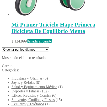
Mi Primer Triciclo Hape Primera
Bicicleta De Equilibrio Menta
$
124.999
Añadir al carrito
Mostrando el único resultado
Carrito
Categorías:
Industrias y Oficinas
(5)
Joyas y Relojes
(8)
Salud y Equipamiento Médico
(1)
Deportes y Fitness
(132)
Libros, Revistas y Comics
(6)
Souvenirs, Cotillón y Fiestas
(15)
Celulares y Teléfonos
(1)