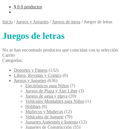
$
0
0 productos
Inicio
/
Juegos y Juguetes
/
Juegos de mesa
/
Juegos de letras
Juegos de letras
No se han encontrado productos que coincidan con tu selección.
Carrito
Categorías:
Deportes y Fitness
(132)
Libros, Revistas y Comics
(6)
Juegos y Juguetes
(636)
Electrónicos para Niños
(7)
Juegos de Plaza y Aire Libre
(3)
Juegos de agua y playa
(20)
Vehículos Montables para Niños
(1)
Hobbies
(6)
Muñecos y Muñecas
(12)
Vehículos de Juguete
(70)
Juguetes Antiestrés e Ingenio
(12)
Juguetes de Construcción
(55)