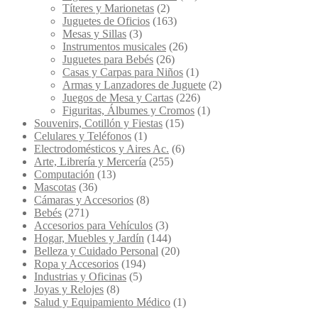
Títeres y Marionetas
(2)
Juguetes de Oficios
(163)
Mesas y Sillas
(3)
Instrumentos musicales
(26)
Juguetes para Bebés
(26)
Casas y Carpas para Niños
(1)
Armas y Lanzadores de Juguete
(2)
Juegos de Mesa y Cartas
(226)
Figuritas, Álbumes y Cromos
(1)
Souvenirs, Cotillón y Fiestas
(15)
Celulares y Teléfonos
(1)
Electrodomésticos y Aires Ac.
(6)
Arte, Librería y Mercería
(255)
Computación
(13)
Mascotas
(36)
Cámaras y Accesorios
(8)
Bebés
(271)
Accesorios para Vehículos
(3)
Hogar, Muebles y Jardín
(144)
Belleza y Cuidado Personal
(20)
Ropa y Accesorios
(194)
Industrias y Oficinas
(5)
Joyas y Relojes
(8)
Salud y Equipamiento Médico
(1)