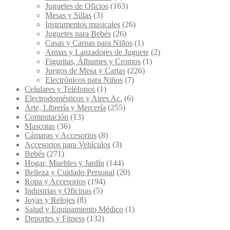
Juguetes de Oficios
(163)
Mesas y Sillas
(3)
Instrumentos musicales
(26)
Juguetes para Bebés
(26)
Casas y Carpas para Niños
(1)
Armas y Lanzadores de Juguete
(2)
Figuritas, Álbumes y Cromos
(1)
Juegos de Mesa y Cartas
(226)
Electrónicos para Niños
(7)
Celulares y Teléfonos
(1)
Electrodomésticos y Aires Ac.
(6)
Arte, Librería y Mercería
(255)
Computación
(13)
Mascotas
(36)
Cámaras y Accesorios
(8)
Accesorios para Vehículos
(3)
Bebés
(271)
Hogar, Muebles y Jardín
(144)
Belleza y Cuidado Personal
(20)
Ropa y Accesorios
(194)
Industrias y Oficinas
(5)
Joyas y Relojes
(8)
Salud y Equipamiento Médico
(1)
Deportes y Fitness
(132)