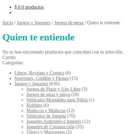
$
0
0 productos
Inicio
/
Juegos y Juguetes
/
Juegos de mesa
/
Quien te entiende
Quien te entiende
No se han encontrado productos que coincidan con tu selección.
Carrito
Categorías:
Libros, Revistas y Comics
(6)
Souvenirs, Cotillón y Fiestas
(15)
Juegos y Juguetes
(636)
Juegos de Plaza y Aire Libre
(3)
Juegos de agua y playa
(20)
Vehículos Montables para Niños
(1)
Hobbies
(6)
Muñecos y Muñecas
(12)
Vehículos de Juguete
(70)
Juguetes Antiestrés e Ingenio
(12)
Juguetes de Construcción
(55)
Títeres y Marionetas
(2)