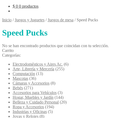
$
0
0 productos
Inicio
/
Juegos y Juguetes
/
Juegos de mesa
/
Speed Pucks
Speed Pucks
No se han encontrado productos que coincidan con tu selección.
Carrito
Categorías:
Electrodomésticos y Aires Ac.
(6)
Arte, Librería y Mercería
(255)
Computación
(13)
Mascotas
(36)
Cámaras y Accesorios
(8)
Bebés
(271)
Accesorios para Vehículos
(3)
Hogar, Muebles y Jardín
(144)
Belleza y Cuidado Personal
(20)
Ropa y Accesorios
(194)
Industrias y Oficinas
(5)
Joyas y Relojes
(8)