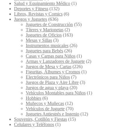
Salud y Equipamiento Médico
(1)
Deportes y Fitness
(132)
Libros, Revistas y Comics
(6)
Juegos y Juguetes
(636)
Juguetes de Construcción
(55)
Títeres y Marionetas
(2)
Juguetes de Oficios
(163)
Mesas y Sillas
(3)
Instrumentos musicales
(26)
Juguetes para Bebés
(26)
Casas y Carpas para Niños
(1)
Armas y Lanzadores de Juguete
(2)
Juegos de Mesa y Cartas
(226)
Figuritas, Álbumes y Cromos
(1)
Electrónicos para Niños
(7)
Juegos de Plaza y Aire Libre
(3)
Juegos de agua y playa
(20)
Vehículos Montables para Niños
(1)
Hobbies
(6)
Muñecos y Muñecas
(12)
Vehículos de Juguete
(70)
Juguetes Antiestrés e Ingenio
(12)
Souvenirs, Cotillón y Fiestas
(15)
Celulares y Teléfonos
(1)