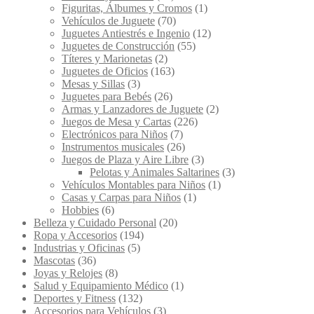
Figuritas, Álbumes y Cromos
(1)
Vehículos de Juguete
(70)
Juguetes Antiestrés e Ingenio
(12)
Juguetes de Construcción
(55)
Títeres y Marionetas
(2)
Juguetes de Oficios
(163)
Mesas y Sillas
(3)
Juguetes para Bebés
(26)
Armas y Lanzadores de Juguete
(2)
Juegos de Mesa y Cartas
(226)
Electrónicos para Niños
(7)
Instrumentos musicales
(26)
Juegos de Plaza y Aire Libre
(3)
Pelotas y Animales Saltarines
(3)
Vehículos Montables para Niños
(1)
Casas y Carpas para Niños
(1)
Hobbies
(6)
Belleza y Cuidado Personal
(20)
Ropa y Accesorios
(194)
Industrias y Oficinas
(5)
Mascotas
(36)
Joyas y Relojes
(8)
Salud y Equipamiento Médico
(1)
Deportes y Fitness
(132)
Accesorios para Vehículos
(3)