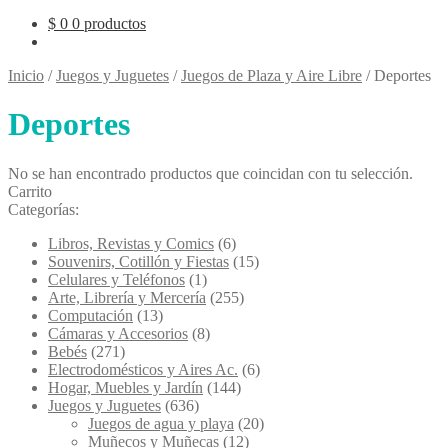
$
0
0 productos
Inicio
/
Juegos y Juguetes
/
Juegos de Plaza y Aire Libre
/
Deportes
Deportes
No se han encontrado productos que coincidan con tu selección.
Carrito
Categorías:
Libros, Revistas y Comics
(6)
Souvenirs, Cotillón y Fiestas
(15)
Celulares y Teléfonos
(1)
Arte, Librería y Mercería
(255)
Computación
(13)
Cámaras y Accesorios
(8)
Bebés
(271)
Electrodomésticos y Aires Ac.
(6)
Hogar, Muebles y Jardín
(144)
Juegos y Juguetes
(636)
Juegos de agua y playa
(20)
Muñecos y Muñecas
(12)