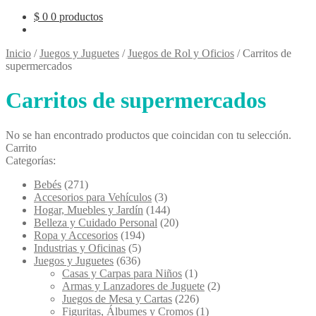
$
0
0 productos
Inicio
/
Juegos y Juguetes
/
Juegos de Rol y Oficios
/
Carritos de
supermercados
Carritos de supermercados
No se han encontrado productos que coincidan con tu selección.
Carrito
Categorías:
Bebés
(271)
Accesorios para Vehículos
(3)
Hogar, Muebles y Jardín
(144)
Belleza y Cuidado Personal
(20)
Ropa y Accesorios
(194)
Industrias y Oficinas
(5)
Juegos y Juguetes
(636)
Casas y Carpas para Niños
(1)
Armas y Lanzadores de Juguete
(2)
Juegos de Mesa y Cartas
(226)
Figuritas, Álbumes y Cromos
(1)