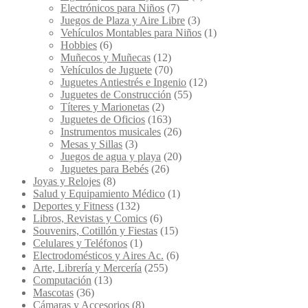
Electrónicos para Niños
(7)
Juegos de Plaza y Aire Libre
(3)
Vehículos Montables para Niños
(1)
Hobbies
(6)
Muñecos y Muñecas
(12)
Vehículos de Juguete
(70)
Juguetes Antiestrés e Ingenio
(12)
Juguetes de Construcción
(55)
Títeres y Marionetas
(2)
Juguetes de Oficios
(163)
Instrumentos musicales
(26)
Mesas y Sillas
(3)
Juegos de agua y playa
(20)
Juguetes para Bebés
(26)
Joyas y Relojes
(8)
Salud y Equipamiento Médico
(1)
Deportes y Fitness
(132)
Libros, Revistas y Comics
(6)
Souvenirs, Cotillón y Fiestas
(15)
Celulares y Teléfonos
(1)
Electrodomésticos y Aires Ac.
(6)
Arte, Librería y Mercería
(255)
Computación
(13)
Mascotas
(36)
Cámaras y Accesorios
(8)