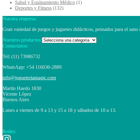
Salud y Equipamiento Médico
(1)
Deportes y Fitness
(132)
Nuestra empresa:
Gran variedad de juegos y juguetes didácticos, pensados para el sano 
Nuestros productos:
Contactanos:
Tel: (11) 73986732
WhatsApp: +54 116030-2889
info@jugueteriamagic.com
Martín Haedo 1830
Vicente López
Buenos Aires
Lunes a viernes de 9 a 13 y 15 a 18 y sábados de 10 a 13.
Redes: