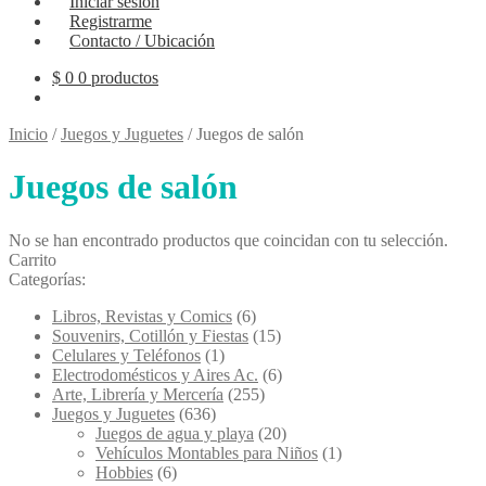
Iniciar sesión
Registrarme
Contacto / Ubicación
$
0
0 productos
Inicio
/
Juegos y Juguetes
/
Juegos de salón
Juegos de salón
No se han encontrado productos que coincidan con tu selección.
Carrito
Categorías:
Libros, Revistas y Comics
(6)
Souvenirs, Cotillón y Fiestas
(15)
Celulares y Teléfonos
(1)
Electrodomésticos y Aires Ac.
(6)
Arte, Librería y Mercería
(255)
Juegos y Juguetes
(636)
Juegos de agua y playa
(20)
Vehículos Montables para Niños
(1)
Hobbies
(6)