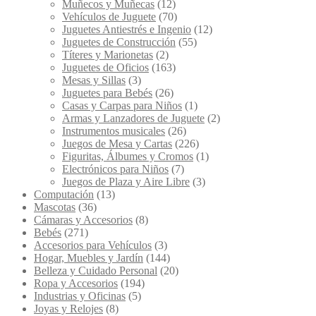
Muñecos y Muñecas
(12)
Vehículos de Juguete
(70)
Juguetes Antiestrés e Ingenio
(12)
Juguetes de Construcción
(55)
Títeres y Marionetas
(2)
Juguetes de Oficios
(163)
Mesas y Sillas
(3)
Juguetes para Bebés
(26)
Casas y Carpas para Niños
(1)
Armas y Lanzadores de Juguete
(2)
Instrumentos musicales
(26)
Juegos de Mesa y Cartas
(226)
Figuritas, Álbumes y Cromos
(1)
Electrónicos para Niños
(7)
Juegos de Plaza y Aire Libre
(3)
Computación
(13)
Mascotas
(36)
Cámaras y Accesorios
(8)
Bebés
(271)
Accesorios para Vehículos
(3)
Hogar, Muebles y Jardín
(144)
Belleza y Cuidado Personal
(20)
Ropa y Accesorios
(194)
Industrias y Oficinas
(5)
Joyas y Relojes
(8)