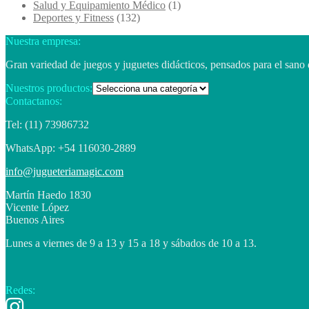
Salud y Equipamiento Médico
(1)
Deportes y Fitness
(132)
Nuestra empresa:
Gran variedad de juegos y juguetes didácticos, pensados para el sano 
Nuestros productos:
Contactanos:
Tel: (11) 73986732
WhatsApp: +54 116030-2889
info@jugueteriamagic.com
Martín Haedo 1830
Vicente López
Buenos Aires
Lunes a viernes de 9 a 13 y 15 a 18 y sábados de 10 a 13.
Redes: