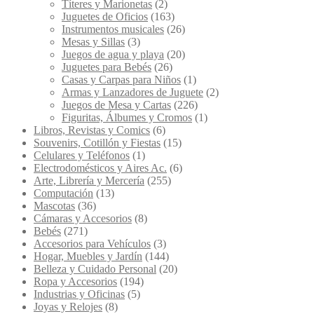
Títeres y Marionetas
(2)
Juguetes de Oficios
(163)
Instrumentos musicales
(26)
Mesas y Sillas
(3)
Juegos de agua y playa
(20)
Juguetes para Bebés
(26)
Casas y Carpas para Niños
(1)
Armas y Lanzadores de Juguete
(2)
Juegos de Mesa y Cartas
(226)
Figuritas, Álbumes y Cromos
(1)
Libros, Revistas y Comics
(6)
Souvenirs, Cotillón y Fiestas
(15)
Celulares y Teléfonos
(1)
Electrodomésticos y Aires Ac.
(6)
Arte, Librería y Mercería
(255)
Computación
(13)
Mascotas
(36)
Cámaras y Accesorios
(8)
Bebés
(271)
Accesorios para Vehículos
(3)
Hogar, Muebles y Jardín
(144)
Belleza y Cuidado Personal
(20)
Ropa y Accesorios
(194)
Industrias y Oficinas
(5)
Joyas y Relojes
(8)