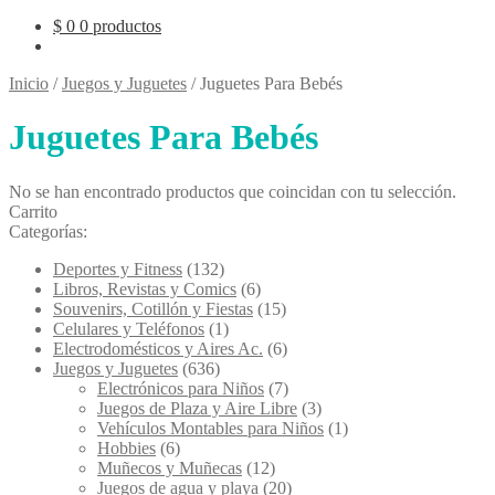
$
0
0 productos
Inicio
/
Juegos y Juguetes
/
Juguetes Para Bebés
Juguetes Para Bebés
No se han encontrado productos que coincidan con tu selección.
Carrito
Categorías:
Deportes y Fitness
(132)
Libros, Revistas y Comics
(6)
Souvenirs, Cotillón y Fiestas
(15)
Celulares y Teléfonos
(1)
Electrodomésticos y Aires Ac.
(6)
Juegos y Juguetes
(636)
Electrónicos para Niños
(7)
Juegos de Plaza y Aire Libre
(3)
Vehículos Montables para Niños
(1)
Hobbies
(6)
Muñecos y Muñecas
(12)
Juegos de agua y playa
(20)