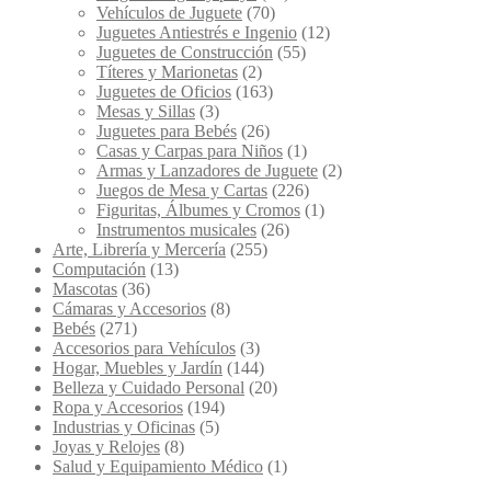
Vehículos de Juguete
(70)
Juguetes Antiestrés e Ingenio
(12)
Juguetes de Construcción
(55)
Títeres y Marionetas
(2)
Juguetes de Oficios
(163)
Mesas y Sillas
(3)
Juguetes para Bebés
(26)
Casas y Carpas para Niños
(1)
Armas y Lanzadores de Juguete
(2)
Juegos de Mesa y Cartas
(226)
Figuritas, Álbumes y Cromos
(1)
Instrumentos musicales
(26)
Arte, Librería y Mercería
(255)
Computación
(13)
Mascotas
(36)
Cámaras y Accesorios
(8)
Bebés
(271)
Accesorios para Vehículos
(3)
Hogar, Muebles y Jardín
(144)
Belleza y Cuidado Personal
(20)
Ropa y Accesorios
(194)
Industrias y Oficinas
(5)
Joyas y Relojes
(8)
Salud y Equipamiento Médico
(1)