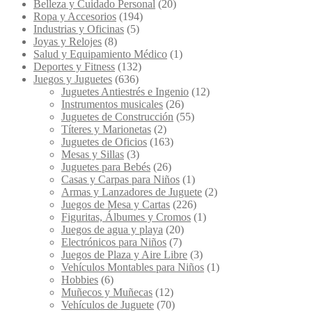
Belleza y Cuidado Personal
(20)
Ropa y Accesorios
(194)
Industrias y Oficinas
(5)
Joyas y Relojes
(8)
Salud y Equipamiento Médico
(1)
Deportes y Fitness
(132)
Juegos y Juguetes
(636)
Juguetes Antiestrés e Ingenio
(12)
Instrumentos musicales
(26)
Juguetes de Construcción
(55)
Títeres y Marionetas
(2)
Juguetes de Oficios
(163)
Mesas y Sillas
(3)
Juguetes para Bebés
(26)
Casas y Carpas para Niños
(1)
Armas y Lanzadores de Juguete
(2)
Juegos de Mesa y Cartas
(226)
Figuritas, Álbumes y Cromos
(1)
Juegos de agua y playa
(20)
Electrónicos para Niños
(7)
Juegos de Plaza y Aire Libre
(3)
Vehículos Montables para Niños
(1)
Hobbies
(6)
Muñecos y Muñecas
(12)
Vehículos de Juguete
(70)