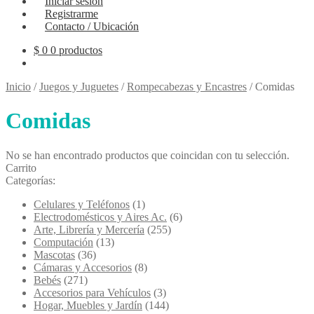
Iniciar sesión
Registrarme
Contacto / Ubicación
$
0
0 productos
Inicio
/
Juegos y Juguetes
/
Rompecabezas y Encastres
/
Comidas
Comidas
No se han encontrado productos que coincidan con tu selección.
Carrito
Categorías:
Celulares y Teléfonos
(1)
Electrodomésticos y Aires Ac.
(6)
Arte, Librería y Mercería
(255)
Computación
(13)
Mascotas
(36)
Cámaras y Accesorios
(8)
Bebés
(271)
Accesorios para Vehículos
(3)
Hogar, Muebles y Jardín
(144)