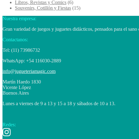
Libros, Revistas y Comics
(6)
Souvenirs, Cotillón y Fiestas
(15)
Nuestra empresa:
Gran variedad de juegos y juguetes didácticos, pensados para el sano 
Contactanos:
Tel: (11) 73986732
WhatsApp: +54 116030-2889
info@jugueteriamagic.com
Martín Haedo 1830
Vicente López
Buenos Aires
Lunes a viernes de 9 a 13 y 15 a 18 y sábados de 10 a 13.
Redes: