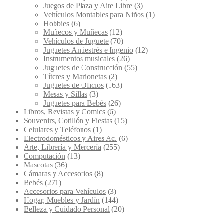
Juegos de Plaza y Aire Libre
(3)
Vehículos Montables para Niños
(1)
Hobbies
(6)
Muñecos y Muñecas
(12)
Vehículos de Juguete
(70)
Juguetes Antiestrés e Ingenio
(12)
Instrumentos musicales
(26)
Juguetes de Construcción
(55)
Títeres y Marionetas
(2)
Juguetes de Oficios
(163)
Mesas y Sillas
(3)
Juguetes para Bebés
(26)
Libros, Revistas y Comics
(6)
Souvenirs, Cotillón y Fiestas
(15)
Celulares y Teléfonos
(1)
Electrodomésticos y Aires Ac.
(6)
Arte, Librería y Mercería
(255)
Computación
(13)
Mascotas
(36)
Cámaras y Accesorios
(8)
Bebés
(271)
Accesorios para Vehículos
(3)
Hogar, Muebles y Jardín
(144)
Belleza y Cuidado Personal
(20)