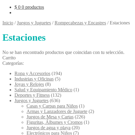
$
0
0 productos
Inicio
/
Juegos y Juguetes
/
Rompecabezas y Encastres
/
Estaciones
Estaciones
No se han encontrado productos que coincidan con tu selección.
Carrito
Categorías:
Ropa y Accesorios
(194)
Industrias y Oficinas
(5)
Joyas y Relojes
(8)
Salud y Equipamiento Médico
(1)
Deportes y Fitness
(132)
Juegos y Juguetes
(636)
Casas y Carpas para Niños
(1)
Armas y Lanzadores de Juguete
(2)
Juegos de Mesa y Cartas
(226)
Figuritas, Álbumes y Cromos
(1)
Juegos de agua y playa
(20)
Electrónicos para Niños
(7)