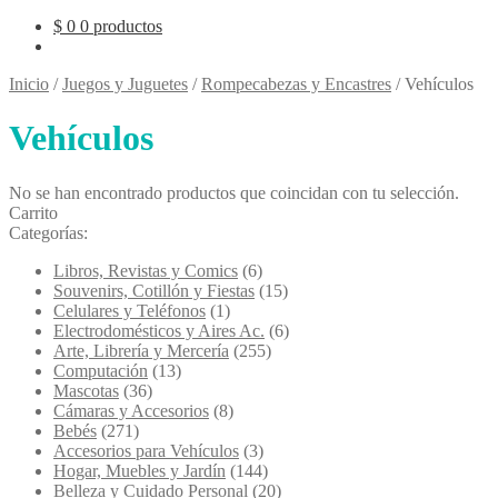
$
0
0 productos
Inicio
/
Juegos y Juguetes
/
Rompecabezas y Encastres
/
Vehículos
Vehículos
No se han encontrado productos que coincidan con tu selección.
Carrito
Categorías:
Libros, Revistas y Comics
(6)
Souvenirs, Cotillón y Fiestas
(15)
Celulares y Teléfonos
(1)
Electrodomésticos y Aires Ac.
(6)
Arte, Librería y Mercería
(255)
Computación
(13)
Mascotas
(36)
Cámaras y Accesorios
(8)
Bebés
(271)
Accesorios para Vehículos
(3)
Hogar, Muebles y Jardín
(144)
Belleza y Cuidado Personal
(20)