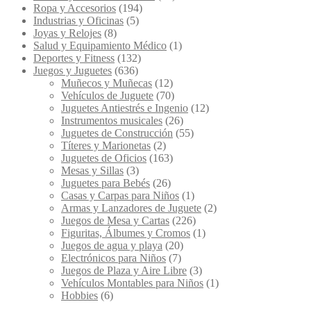
Ropa y Accesorios
(194)
Industrias y Oficinas
(5)
Joyas y Relojes
(8)
Salud y Equipamiento Médico
(1)
Deportes y Fitness
(132)
Juegos y Juguetes
(636)
Muñecos y Muñecas
(12)
Vehículos de Juguete
(70)
Juguetes Antiestrés e Ingenio
(12)
Instrumentos musicales
(26)
Juguetes de Construcción
(55)
Títeres y Marionetas
(2)
Juguetes de Oficios
(163)
Mesas y Sillas
(3)
Juguetes para Bebés
(26)
Casas y Carpas para Niños
(1)
Armas y Lanzadores de Juguete
(2)
Juegos de Mesa y Cartas
(226)
Figuritas, Álbumes y Cromos
(1)
Juegos de agua y playa
(20)
Electrónicos para Niños
(7)
Juegos de Plaza y Aire Libre
(3)
Vehículos Montables para Niños
(1)
Hobbies
(6)