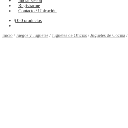
Iniciar sesión
Registrarme
Contacto / Ubicación
$
0
0 productos
Inicio
/
Juegos y Juguetes
/
Juguetes de Oficios
/
Juguetes de Cocina