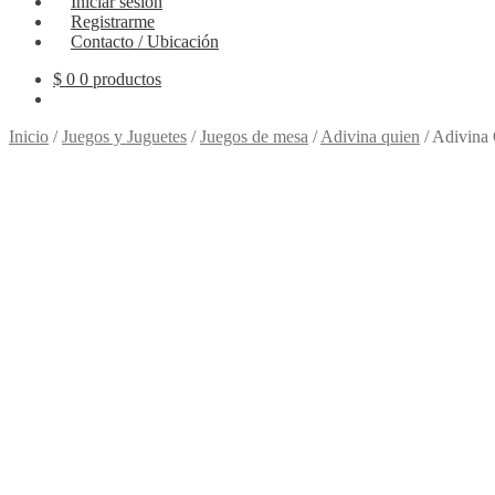
Iniciar sesión
Registrarme
Contacto / Ubicación
$
0
0 productos
Inicio
/
Juegos y Juguetes
/
Juegos de mesa
/
Adivina quien
/
Adivina 