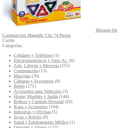
Bloques De
Construccion Magnific Clix 74 Piezas
Carrito
Categorías:
Celulares y Teléfonos
(1)
Electrodomésticos y Aires Ac.
(6)
Arte, Librería y Mercería
(255)
Computación
(13)
Mascotas
(36)
Cámaras y Accesorios
(8)
Bebés
(271)
Accesorios para Vehículos
(3)
Hogar, Muebles y Jardín
(144)
Belleza y Cuidado Personal
(20)
Ropa y Accesorios
(194)
Industrias y Oficinas
(5)
Joyas y Relojes
(8)
Salud y Equipamiento Médico
(1)
Deportes y Fitness
(132)