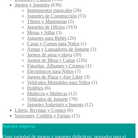
Juegos y Juguetes
(636)
Instrumentos musicales
(26)
Juguetes de Construcción
(55)
Títeres y Marionetas
(2)
Juguetes de Oficios
(163)
Mesas y Sillas
(3)
Juguetes para Bebés
(26)
Casas y Carpas para Niños
(1)
Armas y Lanzadores de Juguete
(2)
Juegos de agua y playa
(20)
Juegos de Mesa y Cartas
(226)
Figuritas, Álbumes y Cromos
(1)
Electrónicos para Niños
(7)
Juegos de Plaza y Aire Libre
(3)
Vehículos Montables para Niños
(1)
Hobbies
(6)
Muñecos y Muñecas
(12)
Vehículos de Juguete
(70)
Juguetes Antiestrés e Ingenio
(12)
Libros, Revistas y Comics
(6)
Souvenirs, Cotillón y Fiestas
(15)
Nuestra empresa:
Gran variedad de juegos y juguetes didácticos, pensados para el