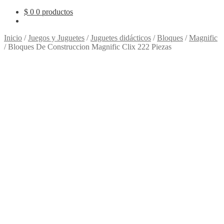
$
0
0 productos
Inicio
/
Juegos y Juguetes
/
Juguetes didácticos
/
Bloques
/
Magnific
/
Bloques De Construccion Magnific Clix 222 Piezas