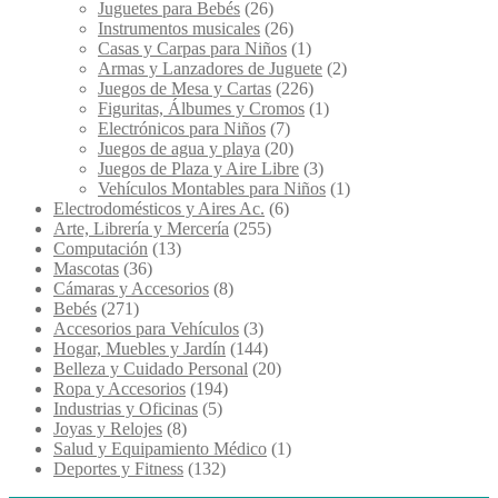
Juguetes para Bebés
(26)
Instrumentos musicales
(26)
Casas y Carpas para Niños
(1)
Armas y Lanzadores de Juguete
(2)
Juegos de Mesa y Cartas
(226)
Figuritas, Álbumes y Cromos
(1)
Electrónicos para Niños
(7)
Juegos de agua y playa
(20)
Juegos de Plaza y Aire Libre
(3)
Vehículos Montables para Niños
(1)
Electrodomésticos y Aires Ac.
(6)
Arte, Librería y Mercería
(255)
Computación
(13)
Mascotas
(36)
Cámaras y Accesorios
(8)
Bebés
(271)
Accesorios para Vehículos
(3)
Hogar, Muebles y Jardín
(144)
Belleza y Cuidado Personal
(20)
Ropa y Accesorios
(194)
Industrias y Oficinas
(5)
Joyas y Relojes
(8)
Salud y Equipamiento Médico
(1)
Deportes y Fitness
(132)