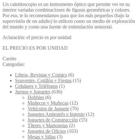
Un caleidoscopio es un instrumento óptico que permite ver en su
interior variadas combinaciones de figuras geométricas y colores.
Por eso, te lo recomendamos para que los más pequeños (bajo la
supervisión de un adulto) lo utilicen como un medio de exploración
del mundo y como una fuente de estimulación sensorial.
Aclaración: el precio es por unidad
EL PRECIO ES POR UNIDAD
Carrito
Categorías:
Libros, Revistas y Comics
(6)
Souvenirs, Cotillón y Fiestas
(15)
Celulares y Teléfonos
(1)
Juegos y Juguetes
(636)
Hobbies
(6)
Muñecos y Muñecas
(12)
Vehículos de Juguete
(70)
Juguetes Antiestrés e Ingenio
(12)
Juguetes de Construcción
(55)
Títeres y Marionetas
(2)
Juguetes de Oficios
(163)
Mesas y Sillas
(3)