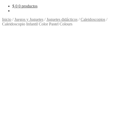
$
0
0 productos
Inicio
/
Juegos y Juguetes
/
Juguetes didácticos
/
Caleidoscopios
/
Caleidoscopio Infantil Color Pastel Colours