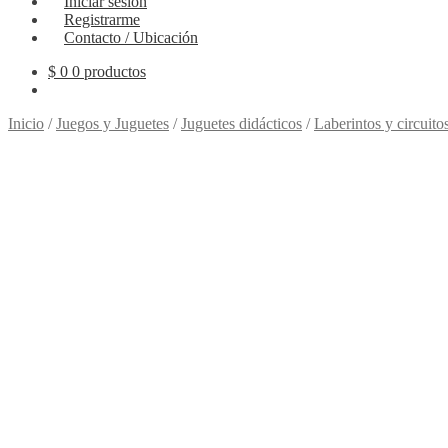
Iniciar sesión
Registrarme
Contacto / Ubicación
$
0
0 productos
Inicio
/
Juegos y Juguetes
/
Juguetes didácticos
/
Laberintos y circuito