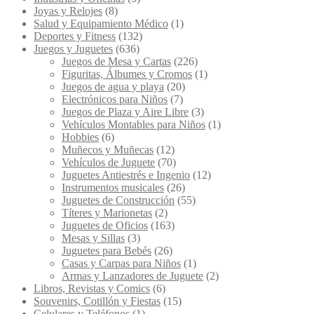
Joyas y Relojes
(8)
Salud y Equipamiento Médico
(1)
Deportes y Fitness
(132)
Juegos y Juguetes
(636)
Juegos de Mesa y Cartas
(226)
Figuritas, Álbumes y Cromos
(1)
Juegos de agua y playa
(20)
Electrónicos para Niños
(7)
Juegos de Plaza y Aire Libre
(3)
Vehículos Montables para Niños
(1)
Hobbies
(6)
Muñecos y Muñecas
(12)
Vehículos de Juguete
(70)
Juguetes Antiestrés e Ingenio
(12)
Instrumentos musicales
(26)
Juguetes de Construcción
(55)
Títeres y Marionetas
(2)
Juguetes de Oficios
(163)
Mesas y Sillas
(3)
Juguetes para Bebés
(26)
Casas y Carpas para Niños
(1)
Armas y Lanzadores de Juguete
(2)
Libros, Revistas y Comics
(6)
Souvenirs, Cotillón y Fiestas
(15)
Celulares y Teléfonos
(1)