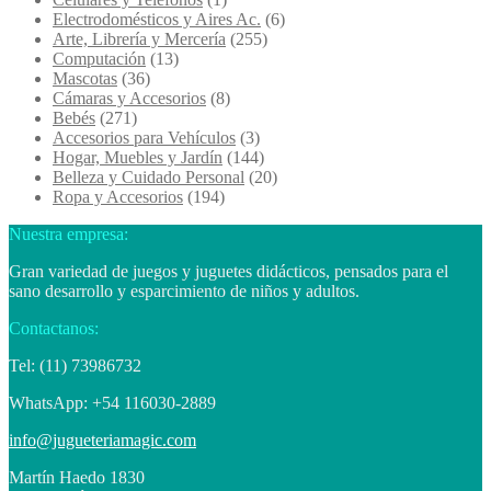
Electrodomésticos y Aires Ac.
(6)
Arte, Librería y Mercería
(255)
Computación
(13)
Mascotas
(36)
Cámaras y Accesorios
(8)
Bebés
(271)
Accesorios para Vehículos
(3)
Hogar, Muebles y Jardín
(144)
Belleza y Cuidado Personal
(20)
Ropa y Accesorios
(194)
Nuestra empresa:
Gran variedad de juegos y juguetes didácticos, pensados para el
sano desarrollo y esparcimiento de niños y adultos.
Contactanos:
Tel: (11) 73986732
WhatsApp: +54 116030-2889
info@jugueteriamagic.com
Martín Haedo 1830