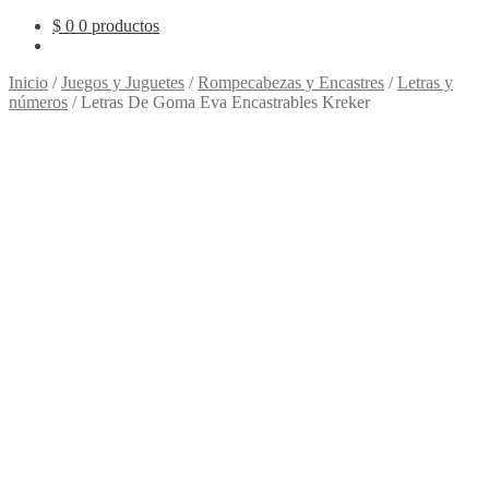
$
0
0 productos
Inicio
/
Juegos y Juguetes
/
Rompecabezas y Encastres
/
Letras y
números
/
Letras De Goma Eva Encastrables Kreker