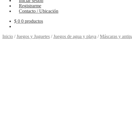
Iniciar sesión
Registrarme
Contacto / Ubicación
$
0
0 productos
Inicio
/
Juegos y Juguetes
/
Juegos de agua y playa
/
Máscaras y antip