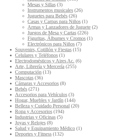
Mesas y Sillas
(3)
Instrumentos musicales
(26)
Juguetes para Bebés
(26)
Casas y Carpas para Niños
(1)
Armas y Lanzadores de Juguete
(2)
Juegos de Mesa y Cartas
(226)
Figuritas, Álbumes y Cromos
(1)
Electrónicos para Niños
(7)
Souvenirs, Cotillón y Fiestas
(15)
Celulares y Teléfonos
(1)
Electrodomésticos y Aires Ac.
(6)
Arte, Librería y Mercería
(255)
Computación
(13)
Mascotas
(36)
Cámaras y Accesorios
(8)
Bebés
(271)
Accesorios para Vehículos
(3)
Hogar, Muebles y Jardín
(144)
Belleza y Cuidado Personal
(20)
Ropa y Accesorios
(194)
Industrias y Oficinas
(5)
Joyas y Relojes
(8)
Salud y Equipamiento Médico
(1)
Deportes y Fitness
(132)