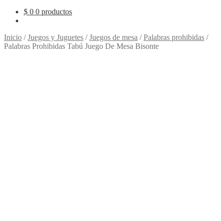
$
0
0 productos
Inicio
/
Juegos y Juguetes
/
Juegos de mesa
/
Palabras prohibidas
/
Palabras Prohibidas Tabú Juego De Mesa Bisonte