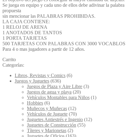
Se juega en equipo y cada uno de ellos debe adivinar la palabra
propuesta
sin mencionar las PALABRAS PROHIBIDAS.
LA CAJA CONTIENE:
1 RELOJ DE ARENA
1 ANOTADOS DE TANTOS
1 PORTA TARJETAS
500 TARJETAS CON PALABRAS CON 3000 VOCABLOS
Para 4 o mas jugadores a partir de 12 años.
Carrito
Categorías:
Libros, Revistas y Comics
(6)
Juegos y Juguetes
(636)
Juegos de Plaza y Aire Libre
(3)
Juegos de agua y playa
(20)
Vehículos Montables para Niños
(1)
Hobbies
(6)
Muñecos y Muñecas
(12)
Vehículos de Juguete
(70)
Juguetes Antiestrés e Ingenio
(12)
Juguetes de Construcción
(55)
Títeres y Marionetas
(2)
Juguetes de Oficios
(163)