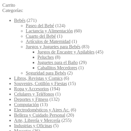
Carrito
Categorías:
Bebés
(271)
Paseo del Bebé
(124)
Lactancia y Alimentación
(60)
Cuarto del Bebé
(1)
Artículos de Maternidad
(1)
Juegos y Juguetes para Bebés
(83)
Juegos de Encastre y Apilables
(45)
Peluches
(8)
Juguetes para el Baño
(29)
Caballitos Mecedores
(1)
Seguridad para Bebés
(2)
Libros, Revistas y Comics
(6)
Souvenirs, Cotillón y Fiestas
(15)
Ropa y Accesorios
(194)
Celulares y Teléfonos
(1)
Deportes y Fitness
(132)
Computación
(13)
Electrodomésticos y Aires Ac.
(6)
Belleza y Cuidado Personal
(20)
Arte, Librería y Mercería
(255)
Industrias y Oficinas
(5)
Mascotas
(36)