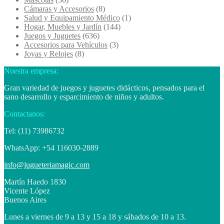
Cámaras y Accesorios
(8)
Salud y Equipamiento Médico
(1)
Hogar, Muebles y Jardín
(144)
Juegos y Juguetes
(636)
Accesorios para Vehículos
(3)
Joyas y Relojes
(8)
Nuestra empresa:
Gran variedad de juegos y juguetes didácticos, pensados para el
sano desarrollo y esparcimiento de niños y adultos.
Contactanos:
Tel: (11) 73986732
WhatsApp: +54 116030-2889
info@jugueteriamagic.com
Martín Haedo 1830
Vicente López
Buenos Aires
Lunes a viernes de 9 a 13 y 15 a 18 y sábados de 10 a 13.